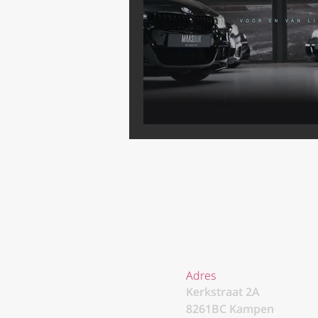
Adres
Kerkstraat 2A
8261BC Kampen