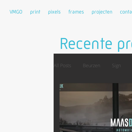
VMGO
print
pixels
frames
projecten
conta
Recente pr
All Posts
Beurzen
Sign