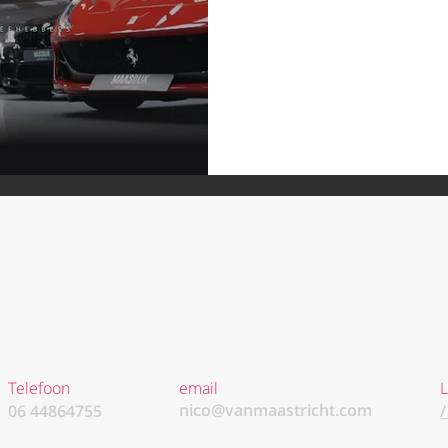
Telefoon
email
L
nico@vanmaastricht.com
06 44864755