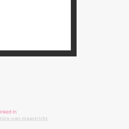
inked In
/nico-van-maastricht