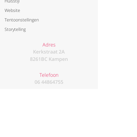
Huisstijl
Website
Tentoonstellingen
Storytelling
Adres
Kerkstraat 2A
8261BC Kampen
Telefoon
06 44864755
email
nico@vanmaastricht.com
Linked In
/nico-van-maastricht