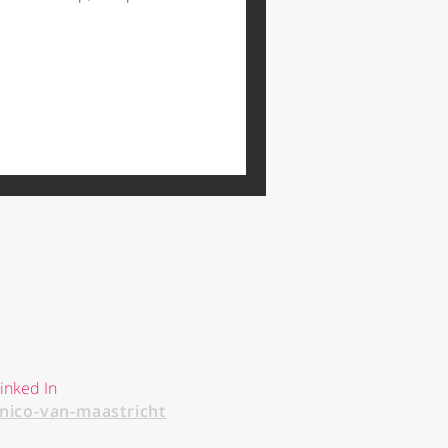
inked In
/nico-van-maastricht