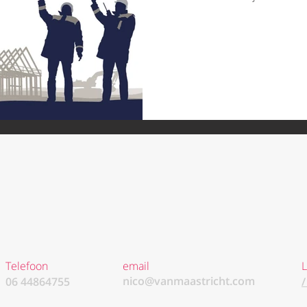
Telefoon
email
L
nico@vanmaastricht.com
06 44864755