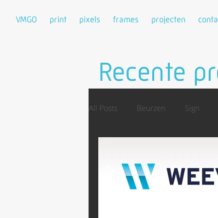
VMGO
print
pixels
frames
projecten
conta
Recente pr
All Posts
Beurzen
Sign